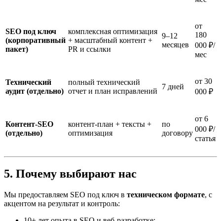
от
SEO под ключ
комплексная оптимизация
180
9–12
(корпоративный
+ масштабный контент +
месяцев
000 ₽/
пакет)
PR и ссылки
мес
от 30
Технический
полный технический
7 дней
аудит (отдельно)
отчет и план исправлений
000 ₽
от 6
Контент-SEO
контент-план + тексты +
по
000 ₽/
(отдельно)
оптимизация
договору
статья
5. Почему выбирают нас
Мы предоставляем SEO под ключ в
техническом формате
, с
акцентом на результат и контроль:
10+ лет опыта в SEO и веб-разработке;