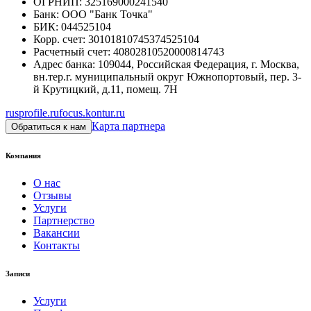
ОГРНИП
:
325169000241540
Банк
:
ООО "Банк Точка"
БИК
:
044525104
Корр. счет
:
30101810745374525104
Расчетный счет
:
40802810520000814743
Адрес банка
:
109044, Российская Федерация, г. Москва,
вн.тер.г. муниципальный округ Южнопортовый, пер. 3-
й Крутицкий, д.11, помещ. 7Н
rusprofile.ru
focus.kontur.ru
Карта партнера
Обратиться к нам
Компания
О нас
Отзывы
Услуги
Партнерство
Вакансии
Контакты
Записи
Услуги