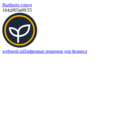
Выбрать город
164д
965м
09:55
webseed.ru
Цифровые решения для бизнеса