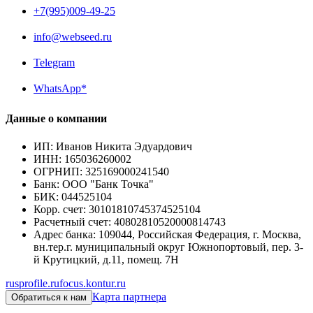
+7(995)009-49-25
info@webseed.ru
Telegram
WhatsApp*
Данные о компании
ИП
:
Иванов Никита Эдуардович
ИНН
:
165036260002
ОГРНИП
:
325169000241540
Банк
:
ООО "Банк Точка"
БИК
:
044525104
Корр. счет
:
30101810745374525104
Расчетный счет
:
40802810520000814743
Адрес банка
:
109044, Российская Федерация, г. Москва,
вн.тер.г. муниципальный округ Южнопортовый, пер. 3-
й Крутицкий, д.11, помещ. 7Н
rusprofile.ru
focus.kontur.ru
Карта партнера
Обратиться к нам