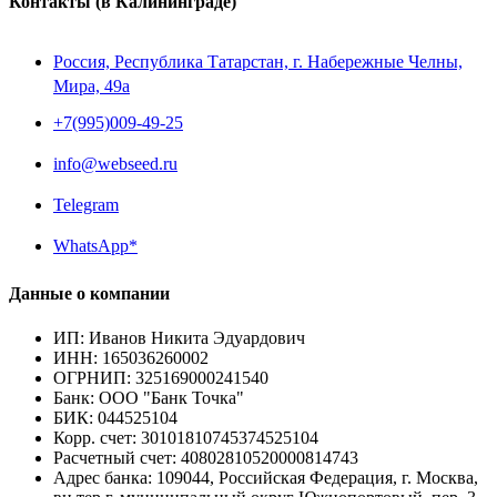
Контакты
(в Калининграде)
Россия, Республика Татарстан, г. Набережные Челны,
Мира, 49a
+7(995)009-49-25
info@webseed.ru
Telegram
WhatsApp*
Данные о компании
ИП
:
Иванов Никита Эдуардович
ИНН
:
165036260002
ОГРНИП
:
325169000241540
Банк
:
ООО "Банк Точка"
БИК
:
044525104
Корр. счет
:
30101810745374525104
Расчетный счет
:
40802810520000814743
Адрес банка
:
109044, Российская Федерация, г. Москва,