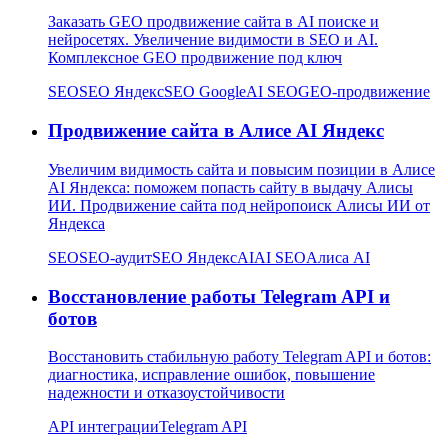
Заказать GEO продвижение сайта в AI поиске и
нейросетях. Увеличение видимости в SEO и AI.
Комплексное GEO продвижение под ключ
SEO
SEO Яндекс
SEO Google
AI SEO
GEO-продвижение
Продвижение сайта в Алисе AI Яндекс
Увеличим видимость сайта и повысим позиции в Алисе
AI Яндекса: поможем попасть сайту в выдачу Алисы
ИИ. Продвижение сайта под нейропоиск Алисы ИИ от
Яндекса
SEO
SEO-аудит
SEO Яндекс
AI
AI SEO
Алиса AI
Восстановление работы Telegram API и
ботов
Восстановить стабильную работу Telegram API и ботов:
диагностика, исправление ошибок, повышение
надежности и отказоустойчивости
API интеграции
Telegram API