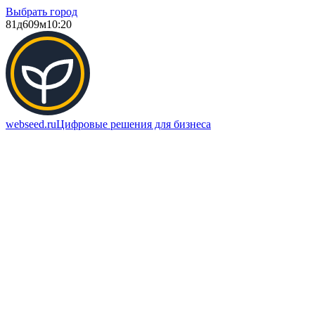
Выбрать город
81д
609м
10:20
webseed.ru
Цифровые решения для бизнеса