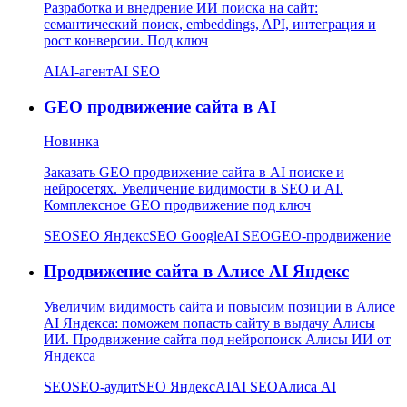
Разработка и внедрение ИИ поиска на сайт:
семантический поиск, embeddings, API, интеграция и
рост конверсии. Под ключ
AI
AI-агент
AI SEO
GEO продвижение сайта в AI
Новинка
Заказать GEO продвижение сайта в AI поиске и
нейросетях. Увеличение видимости в SEO и AI.
Комплексное GEO продвижение под ключ
SEO
SEO Яндекс
SEO Google
AI SEO
GEO-продвижение
Продвижение сайта в Алисе AI Яндекс
Увеличим видимость сайта и повысим позиции в Алисе
AI Яндекса: поможем попасть сайту в выдачу Алисы
ИИ. Продвижение сайта под нейропоиск Алисы ИИ от
Яндекса
SEO
SEO-аудит
SEO Яндекс
AI
AI SEO
Алиса AI