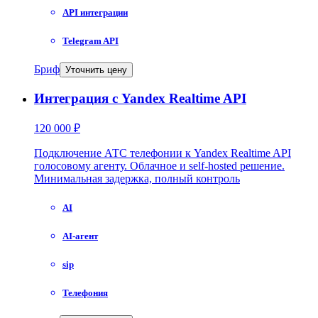
API интеграции
Telegram API
Бриф
Уточнить цену
Интеграция с Yandex Realtime API
120 000 ₽
Подключение АТС телефонии к Yandex Realtime API
голосовому агенту. Облачное и self-hosted решение.
Минимальная задержка, полный контроль
AI
AI-агент
sip
Телефония