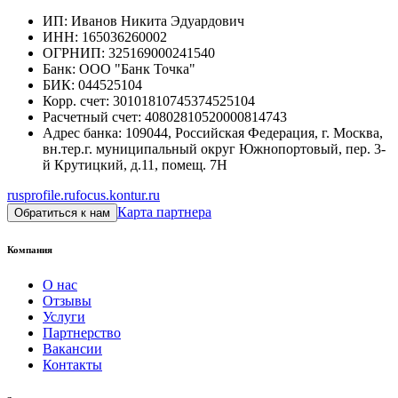
ИП
:
Иванов Никита Эдуардович
ИНН
:
165036260002
ОГРНИП
:
325169000241540
Банк
:
ООО "Банк Точка"
БИК
:
044525104
Корр. счет
:
30101810745374525104
Расчетный счет
:
40802810520000814743
Адрес банка
:
109044, Российская Федерация, г. Москва,
вн.тер.г. муниципальный округ Южнопортовый, пер. 3-
й Крутицкий, д.11, помещ. 7Н
rusprofile.ru
focus.kontur.ru
Карта партнера
Обратиться к нам
Компания
О нас
Отзывы
Услуги
Партнерство
Вакансии
Контакты