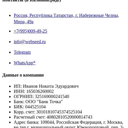
Россия, Республика Татарстан, г. Набережные Челны,
Мира, 49a
+7(995)009-49-25
info@webseed.ru
Telegram
WhatsApp*
Данные о компании
ИП
:
Иванов Никита Эдуардович
ИНН
:
165036260002
ОГРНИП
:
325169000241540
Банк
:
ООО "Банк Точка"
БИК
:
044525104
Корр. счет
:
30101810745374525104
Расчетный счет
:
40802810520000814743
Адрес банка
:
109044, Российская Федерация, г. Москва,
вн.тер.г. муниципальный округ Южнопортовый, пер. 3-