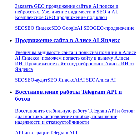
Заказать GEO продвижение сайта в AI поиске и
нейросетях. Увеличение видимости в SEO и AI.
Комплексное GEO продвижение под ключ
SEO
SEO Яндекс
SEO Google
AI SEO
GEO-продвижение
Продвижение сайта в Алисе AI Яндекс
Увеличим видимость сайта и повысим позиции в Алисе
AI Яндекса: поможем попасть сайту в выдачу Алисы
ИИ. Продвижение сайта под нейропоиск Алисы ИИ от
Яндекса
SEO
SEO-аудит
SEO Яндекс
AI
AI SEO
Алиса AI
Восстановление работы Telegram API и
ботов
Восстановить стабильную работу Telegram API и ботов:
диагностика, исправление ошибок, повышение
надежности и отказоустойчивости
API интеграции
Telegram API