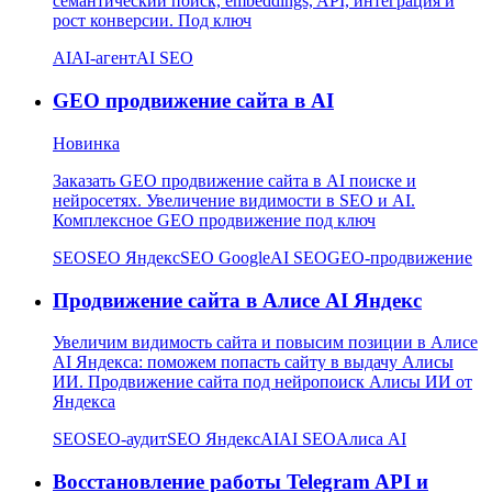
семантический поиск, embeddings, API, интеграция и
рост конверсии. Под ключ
AI
AI-агент
AI SEO
GEO продвижение сайта в AI
Новинка
Заказать GEO продвижение сайта в AI поиске и
нейросетях. Увеличение видимости в SEO и AI.
Комплексное GEO продвижение под ключ
SEO
SEO Яндекс
SEO Google
AI SEO
GEO-продвижение
Продвижение сайта в Алисе AI Яндекс
Увеличим видимость сайта и повысим позиции в Алисе
AI Яндекса: поможем попасть сайту в выдачу Алисы
ИИ. Продвижение сайта под нейропоиск Алисы ИИ от
Яндекса
SEO
SEO-аудит
SEO Яндекс
AI
AI SEO
Алиса AI
Восстановление работы Telegram API и