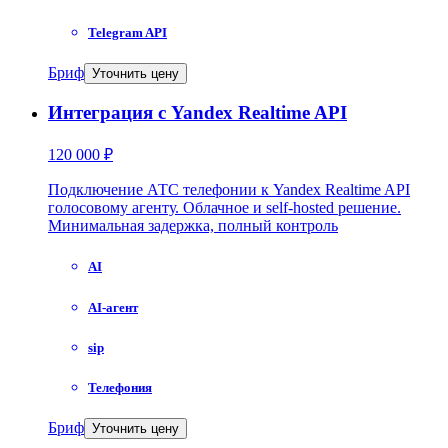
Telegram API
Бриф
Уточнить цену
Интеграция с Yandex Realtime API
120 000 ₽
Подключение АТС телефонии к Yandex Realtime API
голосовому агенту. Облачное и self-hosted решение.
Минимальная задержка, полный контроль
AI
AI-агент
sip
Телефония
Бриф
Уточнить цену