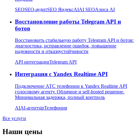
SEO
SEO-аудит
SEO Яндекс
AI
AI SEO
Алиса AI
Восстановление работы Telegram API и
ботов
Восстановить стабильную работу Telegram API и ботов:
диагностика, исправление ошибок, повышение
надежности и отказоустойчивости
API интеграции
Telegram API
Интеграция с Yandex Realtime API
Подключение АТС телефонии к Yandex Realtime API
голосовому агенту. Облачное и self-hosted решение.
Минимальная задержка, полный контроль
AI
AI-агент
sip
Телефония
Все услуги
Наши цены