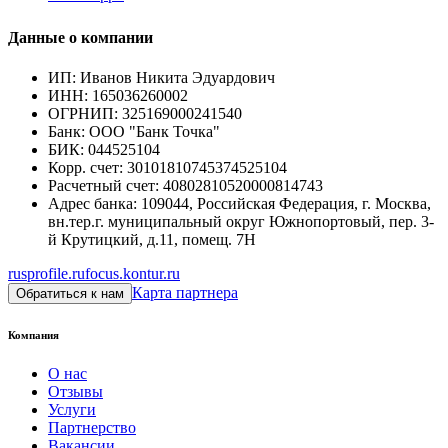
Данные о компании
ИП
:
Иванов Никита Эдуардович
ИНН
:
165036260002
ОГРНИП
:
325169000241540
Банк
:
ООО "Банк Точка"
БИК
:
044525104
Корр. счет
:
30101810745374525104
Расчетный счет
:
40802810520000814743
Адрес банка
:
109044, Российская Федерация, г. Москва,
вн.тер.г. муниципальный округ Южнопортовый, пер. 3-
й Крутицкий, д.11, помещ. 7Н
rusprofile.ru
focus.kontur.ru
Карта партнера
Обратиться к нам
Компания
О нас
Отзывы
Услуги
Партнерство
Вакансии