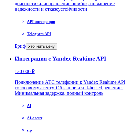
диагностика, исправление ошибок, повышение
надежности и отказоустойчивости
API интеграции
Telegram API
Бриф
Уточнить цену
Интеграция с Yandex Realtime API
120 000 ₽
Подключение АТС телефонии к Yandex Realtime API
голосовому агенту. Облачное и self-hosted решение.
Минимальная задержка, полный контроль
AI
AI-агент
sip