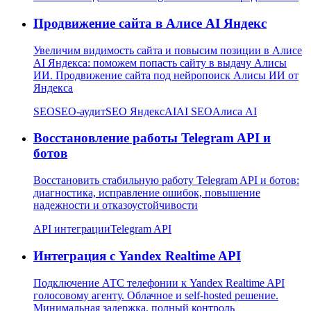
Продвижение сайта в Алисе AI Яндекс
Увеличим видимость сайта и повысим позиции в Алисе
AI Яндекса: поможем попасть сайту в выдачу Алисы
ИИ. Продвижение сайта под нейропоиск Алисы ИИ от
Яндекса
SEO
SEO-аудит
SEO Яндекс
AI
AI SEO
Алиса AI
Восстановление работы Telegram API и
ботов
Восстановить стабильную работу Telegram API и ботов:
диагностика, исправление ошибок, повышение
надежности и отказоустойчивости
API интеграции
Telegram API
Интеграция с Yandex Realtime API
Подключение АТС телефонии к Yandex Realtime API
голосовому агенту. Облачное и self-hosted решение.
Минимальная задержка, полный контроль