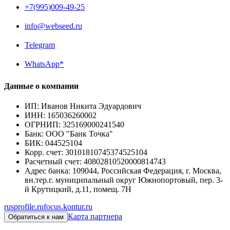
+7(995)009-49-25
info@webseed.ru
Telegram
WhatsApp*
Данные о компании
ИП
:
Иванов Никита Эдуардович
ИНН
:
165036260002
ОГРНИП
:
325169000241540
Банк
:
ООО "Банк Точка"
БИК
:
044525104
Корр. счет
:
30101810745374525104
Расчетный счет
:
40802810520000814743
Адрес банка
:
109044, Российская Федерация, г. Москва,
вн.тер.г. муниципальный округ Южнопортовый, пер. 3-
й Крутицкий, д.11, помещ. 7Н
rusprofile.ru
focus.kontur.ru
Карта партнера
Обратиться к нам