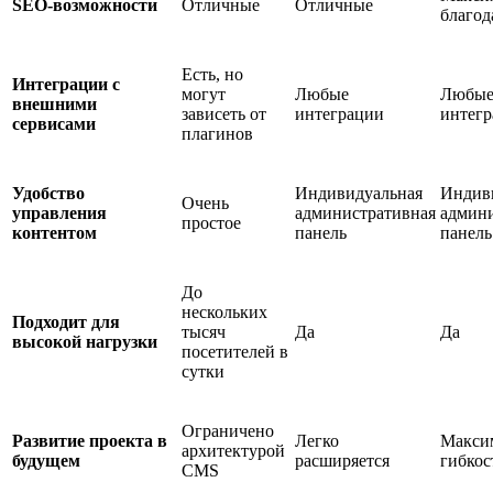
SEO-возможности
Отличные
Отличные
благод
Есть, но
Интеграции с
могут
Любые
Любы
внешними
зависеть от
интеграции
интег
сервисами
плагинов
Удобство
Индивидуальная
Индив
Очень
управления
административная
админи
простое
контентом
панель
панель
До
нескольких
Подходит для
тысяч
Да
Да
высокой нагрузки
посетителей в
сутки
Ограничено
Развитие проекта в
Легко
Макси
архитектурой
будущем
расширяется
гибкос
CMS