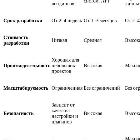
систем, API
лендингов
личных
Срок разработки
От 2–4 недель
От 1–3 месяцев
От 2–4
Стоимость
Низкая
Средняя
Высок
разработки
Хорошая для
Производительность
небольших
Высокая
Макси
проектов
Масштабируемость
Ограниченная
Без ограничений
Без ог
Зависит от
качества
Безопасность
Высокая
Высок
настройки и
плагинов
Макси