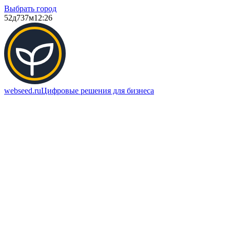
Выбрать город
52д
737м
12:26
webseed.ru
Цифровые решения для бизнеса