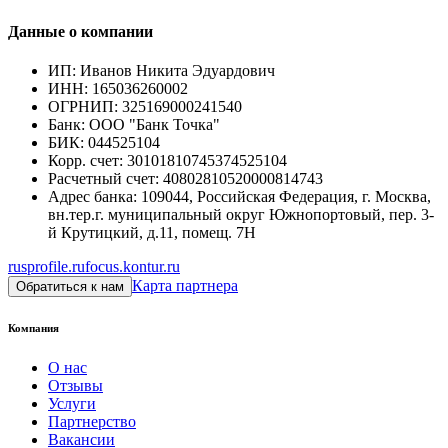
Данные о компании
ИП
:
Иванов Никита Эдуардович
ИНН
:
165036260002
ОГРНИП
:
325169000241540
Банк
:
ООО "Банк Точка"
БИК
:
044525104
Корр. счет
:
30101810745374525104
Расчетный счет
:
40802810520000814743
Адрес банка
:
109044, Российская Федерация, г. Москва,
вн.тер.г. муниципальный округ Южнопортовый, пер. 3-
й Крутицкий, д.11, помещ. 7Н
rusprofile.ru
focus.kontur.ru
Карта партнера
Обратиться к нам
Компания
О нас
Отзывы
Услуги
Партнерство
Вакансии