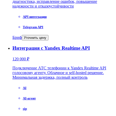
диагностика, исправление ошибок, повышение
надежности и отказоустойчивости
API интеграции
Telegram API
Бриф
Уточнить цену
Интеграция с Yandex Realtime API
120 000 ₽
Подключение АТС телефонии к Yandex Realtime API
голосовому агенту. Облачное и self-hosted решение.
Минимальная задержка, полный контроль
AI
AI-агент
sip