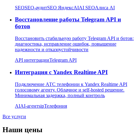
SEO
SEO-аудит
SEO Яндекс
AI
AI SEO
Алиса AI
Восстановление работы Telegram API и
ботов
Восстановить стабильную работу Telegram API и ботов:
диагностика, исправление ошибок, повышение
надежности и отказоустойчивости
API интеграции
Telegram API
Интеграция с Yandex Realtime API
Подключение АТС телефонии к Yandex Realtime API
голосовому агенту. Облачное и self-hosted решение.
Минимальная задержка, полный контроль
AI
AI-агент
sip
Телефония
Все услуги
Наши цены