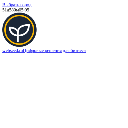
Выбрать город
51д
580м
05:05
webseed.ru
Цифровые решения для бизнеса