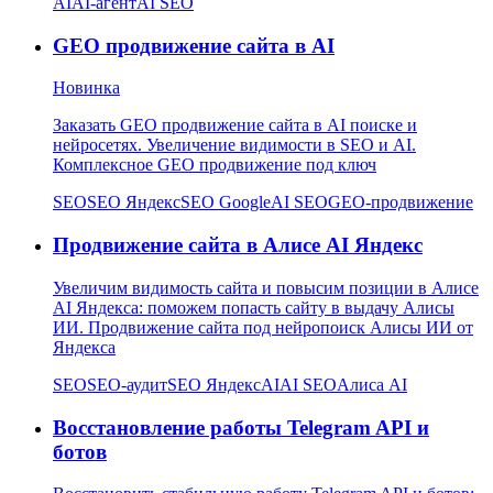
AI
AI-агент
AI SEO
GEO продвижение сайта в AI
Новинка
Заказать GEO продвижение сайта в AI поиске и
нейросетях. Увеличение видимости в SEO и AI.
Комплексное GEO продвижение под ключ
SEO
SEO Яндекс
SEO Google
AI SEO
GEO-продвижение
Продвижение сайта в Алисе AI Яндекс
Увеличим видимость сайта и повысим позиции в Алисе
AI Яндекса: поможем попасть сайту в выдачу Алисы
ИИ. Продвижение сайта под нейропоиск Алисы ИИ от
Яндекса
SEO
SEO-аудит
SEO Яндекс
AI
AI SEO
Алиса AI
Восстановление работы Telegram API и
ботов