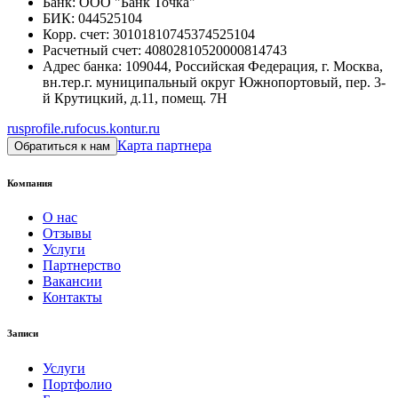
Банк
:
ООО "Банк Точка"
БИК
:
044525104
Корр. счет
:
30101810745374525104
Расчетный счет
:
40802810520000814743
Адрес банка
:
109044, Российская Федерация, г. Москва,
вн.тер.г. муниципальный округ Южнопортовый, пер. 3-
й Крутицкий, д.11, помещ. 7Н
rusprofile.ru
focus.kontur.ru
Карта партнера
Обратиться к нам
Компания
О нас
Отзывы
Услуги
Партнерство
Вакансии
Контакты
Записи
Услуги
Портфолио