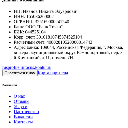
ИП
:
Иванов Никита Эдуардович
ИНН
:
165036260002
ОГРНИП
:
325169000241540
Банк
:
ООО "Банк Точка"
БИК
:
044525104
Корр. счет
:
30101810745374525104
Расчетный счет
:
40802810520000814743
Адрес банка
:
109044, Российская Федерация, г. Москва,
вн.тер.г. муниципальный округ Южнопортовый, пер. 3-
й Крутицкий, д.11, помещ. 7Н
rusprofile.ru
focus.kontur.ru
Карта партнера
Обратиться к нам
Компания
О нас
Отзывы
Услуги
Партнерство
Вакансии
Контакты