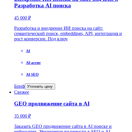
Разработка AI поиска
45 000 ₽
Разработка и внедрение ИИ поиска на сайт:
семантический поиск, embeddings, API, интеграция и
рост конверсии. Под ключ
AI
AI-агент
AI SEO
Бриф
Уточнить цену
Свежее
GEO продвижение сайта в AI
35 000 ₽
Заказать GEO продвижение сайта в AI поиске и
нейросетях. Увеличение видимости в SEO и AI.