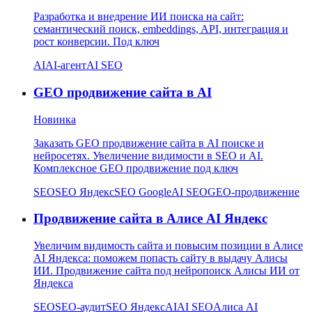
Разработка и внедрение ИИ поиска на сайт:
семантический поиск, embeddings, API, интеграция и
рост конверсии. Под ключ
AI
AI-агент
AI SEO
GEO продвижение сайта в AI
Новинка
Заказать GEO продвижение сайта в AI поиске и
нейросетях. Увеличение видимости в SEO и AI.
Комплексное GEO продвижение под ключ
SEO
SEO Яндекс
SEO Google
AI SEO
GEO-продвижение
Продвижение сайта в Алисе AI Яндекс
Увеличим видимость сайта и повысим позиции в Алисе
AI Яндекса: поможем попасть сайту в выдачу Алисы
ИИ. Продвижение сайта под нейропоиск Алисы ИИ от
Яндекса
SEO
SEO-аудит
SEO Яндекс
AI
AI SEO
Алиса AI