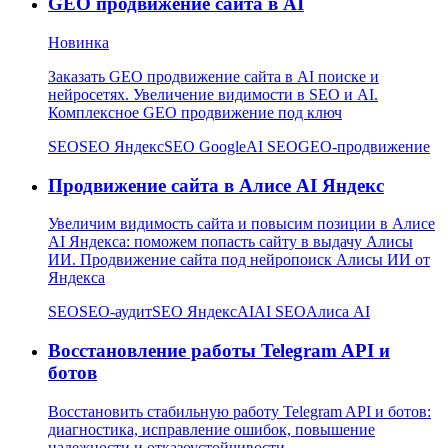
GEO продвижение сайта в AI
Новинка
Заказать GEO продвижение сайта в AI поиске и
нейросетях. Увеличение видимости в SEO и AI.
Комплексное GEO продвижение под ключ
SEO
SEO Яндекс
SEO Google
AI SEO
GEO-продвижение
Продвижение сайта в Алисе AI Яндекс
Увеличим видимость сайта и повысим позиции в Алисе
AI Яндекса: поможем попасть сайту в выдачу Алисы
ИИ. Продвижение сайта под нейропоиск Алисы ИИ от
Яндекса
SEO
SEO-аудит
SEO Яндекс
AI
AI SEO
Алиса AI
Восстановление работы Telegram API и
ботов
Восстановить стабильную работу Telegram API и ботов:
диагностика, исправление ошибок, повышение
надежности и отказоустойчивости