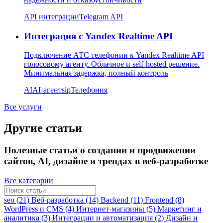
API интеграции
Telegram API
Интеграция с Yandex Realtime API
Подключение АТС телефонии к Yandex Realtime API
голосовому агенту. Облачное и self-hosted решение.
Минимальная задержка, полный контроль
AI
AI-агент
sip
Телефония
Все услуги
Другие статьи
Полезные статьи о создании и продвижении
сайтов, AI, дизайне и трендах в веб-разработке
Все категории
seo (21)
Веб-разработка (14)
Backend (11)
Frontend (8)
WordPress и CMS (4)
Интернет-магазины (5)
Маркетинг и
аналитика (3)
Интеграции и автоматизация (2)
Дизайн и