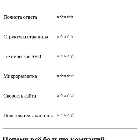
⭐⭐⭐⭐⭐
Полнота ответа
⭐⭐⭐⭐⭐
Структура страницы
⭐⭐⭐⭐☆
Техническое SEO
⭐⭐⭐⭐☆
Микроразметка
⭐⭐⭐⭐☆
Скорость сайта
⭐⭐⭐⭐☆
Пользовательский опыт
Почему всё больше компаний