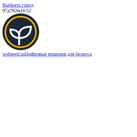
Выбрать город
97д
782м
16:52
webseed.ru
Цифровые решения для бизнеса