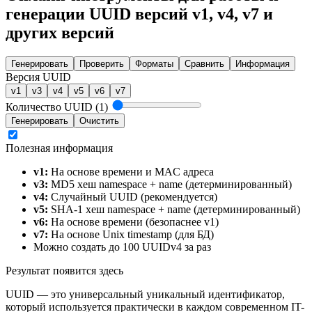
генерации UUID версий v1, v4, v7 и
других версий
Генерировать
Проверить
Форматы
Сравнить
Информация
Версия UUID
v1
v3
v4
v5
v6
v7
Количество UUID (1)
Генерировать
Очистить
Полезная информация
v1:
На основе времени и MAC адреса
v3:
MD5 хеш namespace + name (детерминированный)
v4:
Случайный UUID (рекомендуется)
v5:
SHA-1 хеш namespace + name (детерминированный)
v6:
На основе времени (безопаснее v1)
v7:
На основе Unix timestamp (для БД)
Можно создать до 100 UUIDv4 за раз
Результат появится здесь
UUID — это универсальный уникальный идентификатор,
который используется практически в каждом современном IT-