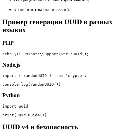
хранении токенов и сессий.
Пример генерации UUID в разных
языках
PHP
echo \Illuminate\Support\Str::uuid();
Node.js
import { randomUUID } from 'crypto';

console.log(randomUUID());
Python
import uuid

print(uuid.uuid4())
UUID v4 и безопасность