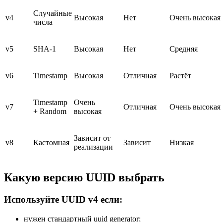
Случайные
v4
Высокая
Нет
Очень высокая
числа
v5
SHA-1
Высокая
Нет
Средняя
v6
Timestamp
Высокая
Отличная
Растёт
Timestamp
Очень
v7
Отличная
Очень высокая
+ Random
высокая
Зависит от
v8
Кастомная
Зависит
Низкая
реализации
Какую версию UUID выбрать
Используйте UUID v4 если:
нужен стандартный uuid generator;