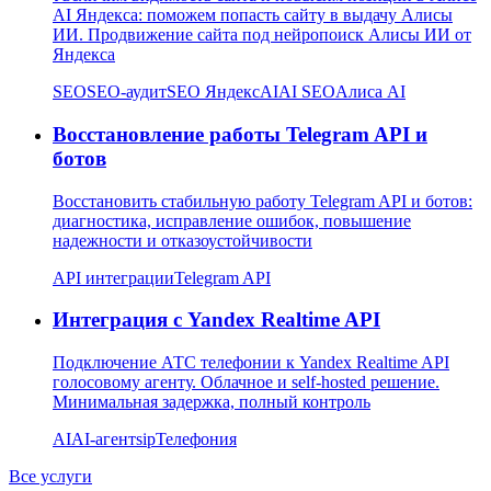
AI Яндекса: поможем попасть сайту в выдачу Алисы
ИИ. Продвижение сайта под нейропоиск Алисы ИИ от
Яндекса
SEO
SEO-аудит
SEO Яндекс
AI
AI SEO
Алиса AI
Восстановление работы Telegram API и
ботов
Восстановить стабильную работу Telegram API и ботов:
диагностика, исправление ошибок, повышение
надежности и отказоустойчивости
API интеграции
Telegram API
Интеграция с Yandex Realtime API
Подключение АТС телефонии к Yandex Realtime API
голосовому агенту. Облачное и self-hosted решение.
Минимальная задержка, полный контроль
AI
AI-агент
sip
Телефония
Все услуги