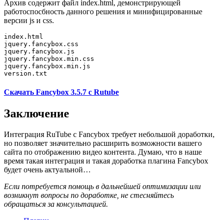
Архив содержит файл index.html, демонстрирующей
работоспосбность данного решения и минифицированные
версии js и css.
index.html

jquery.fancybox.css

jquery.fancybox.js

jquery.fancybox.min.css

jquery.fancybox.min.js

version.txt
Скачать Fancybox 3.5.7 c Rutube
Заключение
Интеграция RuTube с Fancybox требует небольшой доработки,
но позволяет значительно расширить возможности вашего
сайта по отображению видео контента. Думаю, что в наше
время такая интеграция и такая доработка плагина Fancybox
будет очень актуальной…
Если потребуется помощь в дальнейшей оптимизации или
возникнут вопросы по доработке, не стесняйтесь
обращаться за консультацией.