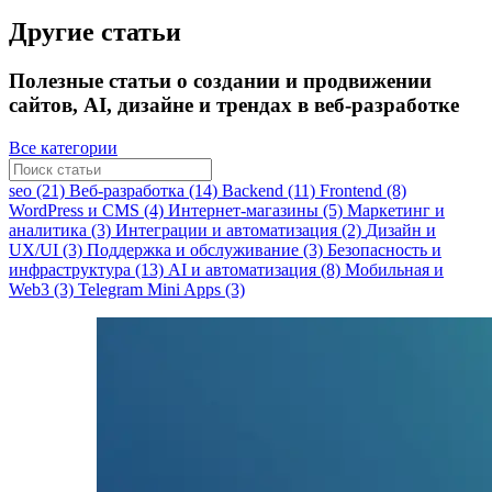
Другие статьи
Полезные статьи о создании и продвижении
сайтов, AI, дизайне и трендах в веб-разработке
Все категории
seo (21)
Веб-разработка (14)
Backend (11)
Frontend (8)
WordPress и CMS (4)
Интернет-магазины (5)
Маркетинг и
аналитика (3)
Интеграции и автоматизация (2)
Дизайн и
UX/UI (3)
Поддержка и обслуживание (3)
Безопасность и
инфраструктура (13)
AI и автоматизация (8)
Мобильная и
Web3 (3)
Telegram Mini Apps (3)