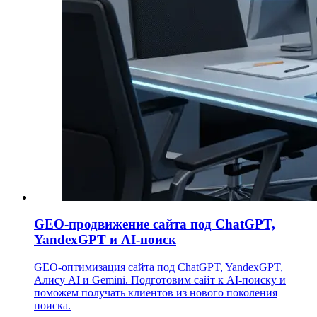
GEO-продвижение сайта под ChatGPT,
YandexGPT и AI-поиск
GEO-оптимизация сайта под ChatGPT, YandexGPT,
Алису AI и Gemini. Подготовим сайт к AI-поиску и
поможем получать клиентов из нового поколения
поиска.