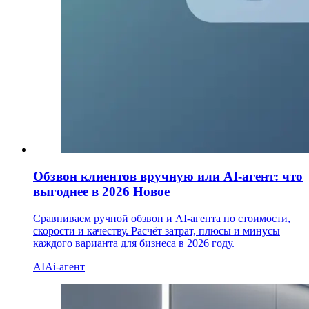
Обзвон клиентов вручную или AI-агент: что
выгоднее в 2026
Новое
Сравниваем ручной обзвон и AI-агента по стоимости,
скорости и качеству. Расчёт затрат, плюсы и минусы
каждого варианта для бизнеса в 2026 году.
AI
Ai-агент