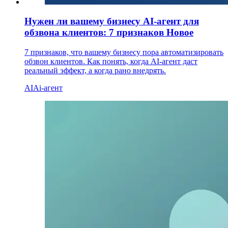
Нужен ли вашему бизнесу AI-агент для
обзвона клиентов: 7 признаков
Новое
7 признаков, что вашему бизнесу пора автоматизировать
обзвон клиентов. Как понять, когда AI-агент даст
реальный эффект, а когда рано внедрять.
AI
Ai-агент