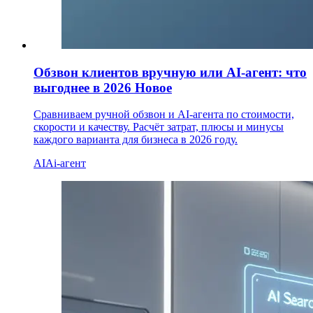
Обзвон клиентов вручную или AI-агент: что
выгоднее в 2026
Новое
Сравниваем ручной обзвон и AI-агента по стоимости,
скорости и качеству. Расчёт затрат, плюсы и минусы
каждого варианта для бизнеса в 2026 году.
AI
Ai-агент