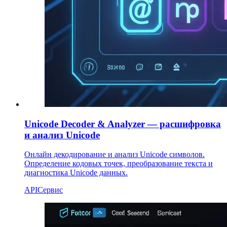
Unicode Decoder & Analyzer — расшифровка
и анализ Unicode
Онлайн декодирование и анализ Unicode символов.
Определение кодовых точек, преобразование текста и
диагностика Unicode данных.
API
Сервис