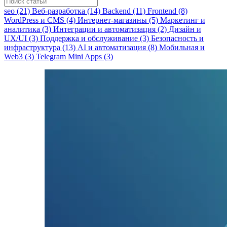
seo (21)
Веб-разработка (14)
Backend (11)
Frontend (8)
WordPress и CMS (4)
Интернет-магазины (5)
Маркетинг и
аналитика (3)
Интеграции и автоматизация (2)
Дизайн и
UX/UI (3)
Поддержка и обслуживание (3)
Безопасность и
инфраструктура (13)
AI и автоматизация (8)
Мобильная и
Web3 (3)
Telegram Mini Apps (3)