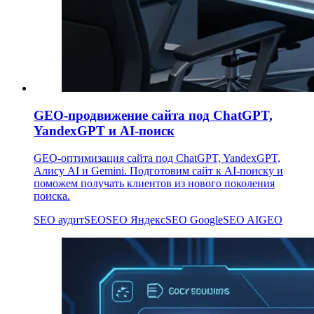
GEO-продвижение сайта под ChatGPT,
YandexGPT и AI-поиск
GEO-оптимизация сайта под ChatGPT, YandexGPT,
Алису AI и Gemini. Подготовим сайт к AI-поиску и
поможем получать клиентов из нового поколения
поиска.
SEO аудит
SEO
SEO Яндекс
SEO Google
SEO AI
GEO