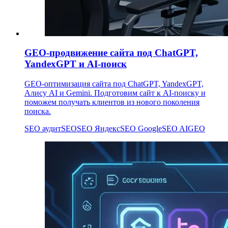
GEO-продвижение сайта под ChatGPT,
YandexGPT и AI-поиск
GEO-оптимизация сайта под ChatGPT, YandexGPT,
Алису AI и Gemini. Подготовим сайт к AI-поиску и
поможем получать клиентов из нового поколения
поиска.
SEO аудит
SEO
SEO Яндекс
SEO Google
SEO AI
GEO