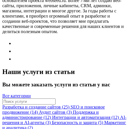
основателем проекта webseed.ru. Более 7-ми лет создаю веб-
сайты, приложения, личные кабинеты, CRM, админки,
магазины, интеграции и многое другое. За годы работы с
клиентами, я приобрел огромный опыт в разработке и
создании веб-проектов, что позволяет мне предлагать
качественные и современные решения для наших клиентов и
делиться полезным опытом.
Наши услуги из статьи
Вы можете заказать услуги из статьи у нас
Все категории
Разработка и создание сайтов (25)
SEO и поисковое
продвижение (14)
Аудит сайтов (3)
Поддержка и
администрирование (12)
Интеграции и автоматизация (12)
AI-
решения и AI-агенты (3)
Безопасность и защита (5)
Маркетинг
и аналитика (2)