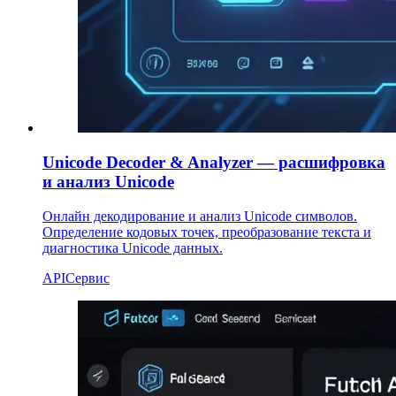
Unicode Decoder & Analyzer — расшифровка
и анализ Unicode
Онлайн декодирование и анализ Unicode символов.
Определение кодовых точек, преобразование текста и
диагностика Unicode данных.
API
Сервис