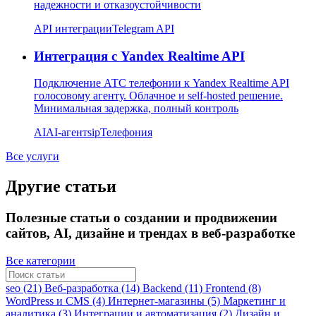
надежности и отказоустойчивости
API интеграции
Telegram API
Интеграция с Yandex Realtime API
Подключение АТС телефонии к Yandex Realtime API
голосовому агенту. Облачное и self-hosted решение.
Минимальная задержка, полный контроль
AI
AI-агент
sip
Телефония
Все услуги
Другие статьи
Полезные статьи о создании и продвижении
сайтов, AI, дизайне и трендах в веб-разработке
Все категории
seo (21)
Веб-разработка (14)
Backend (11)
Frontend (8)
WordPress и CMS (4)
Интернет-магазины (5)
Маркетинг и
аналитика (3)
Интеграции и автоматизация (2)
Дизайн и