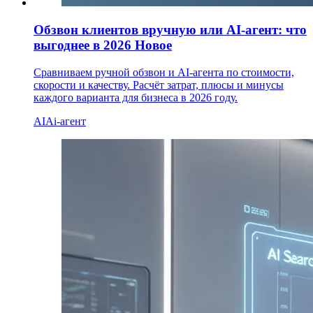
Обзвон клиентов вручную или AI-агент: что
выгоднее в 2026
Новое
Сравниваем ручной обзвон и AI-агента по стоимости,
скорости и качеству. Расчёт затрат, плюсы и минусы
каждого варианта для бизнеса в 2026 году.
AI
Ai-агент