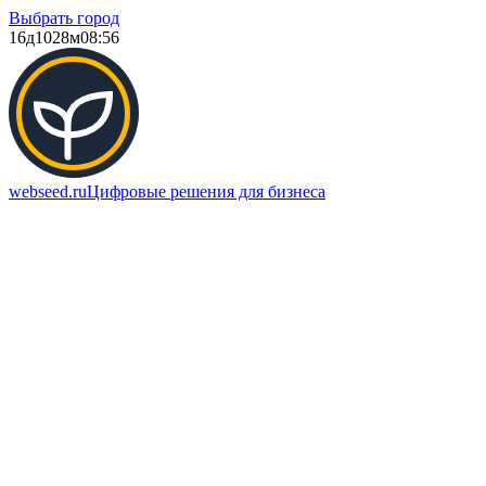
Выбрать город
16д
1028м
08:56
webseed.ru
Цифровые решения для бизнеса