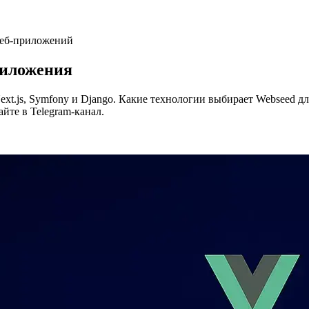
веб-приложений
риложения
Next.js, Symfony и Django. Какие технологии выбирает Webseed
йте в Telegram-канал.