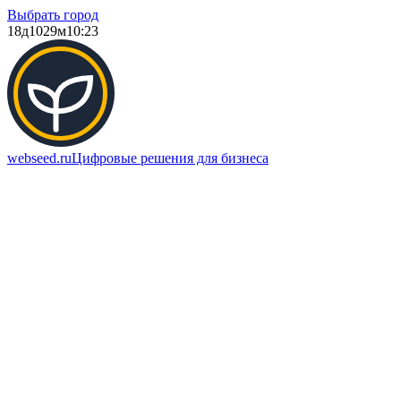
Выбрать город
18д
1029м
10:23
webseed.ru
Цифровые решения для бизнеса