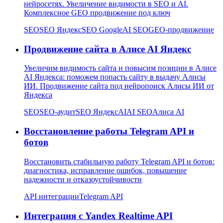
нейросетях. Увеличение видимости в SEO и AI.
Комплексное GEO продвижение под ключ
SEO
SEO Яндекс
SEO Google
AI SEO
GEO-продвижение
Продвижение сайта в Алисе AI Яндекс
Увеличим видимость сайта и повысим позиции в Алисе
AI Яндекса: поможем попасть сайту в выдачу Алисы
ИИ. Продвижение сайта под нейропоиск Алисы ИИ от
Яндекса
SEO
SEO-аудит
SEO Яндекс
AI
AI SEO
Алиса AI
Восстановление работы Telegram API и
ботов
Восстановить стабильную работу Telegram API и ботов:
диагностика, исправление ошибок, повышение
надежности и отказоустойчивости
API интеграции
Telegram API
Интеграция с Yandex Realtime API