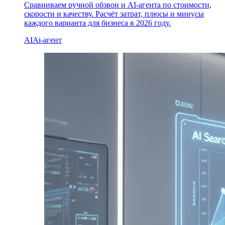
Сравниваем ручной обзвон и AI-агента по стоимости,
скорости и качеству. Расчёт затрат, плюсы и минусы
каждого варианта для бизнеса в 2026 году.
AI
Ai-агент