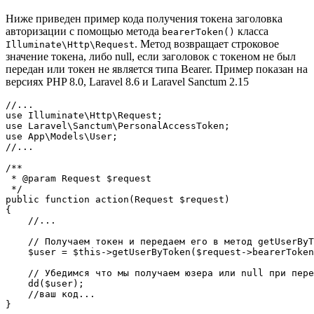
Ниже приведен пример кода получения токена заголовка
авторизации с помощью метода
класса
bearerToken()
. Метод возвращает строковое
Illuminate\Http\Request
значение токена, либо null, если заголовок с токеном не был
передан или токен не является типа Bearer. Пример показан на
версиях PHP 8.0, Laravel 8.6 и Laravel Sanctum 2.15
//...

use Illuminate\Http\Request;

use Laravel\Sanctum\PersonalAccessToken;

use App\Models\User;

//...

/**

 * @param Request $request

 */

public function action(Request $request)

{

    //...

    // Получаем токен и передаем его в метод getUserByT
    $user = $this->getUserByToken($request->bearerToken
    // Убедимся что мы получаем юзера или null при пере
    dd($user);

    //ваш код...

}
