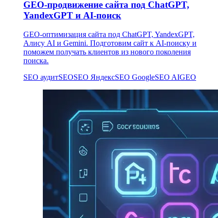
GEO-продвижение сайта под ChatGPT,
YandexGPT и AI-поиск
GEO-оптимизация сайта под ChatGPT, YandexGPT,
Алису AI и Gemini. Подготовим сайт к AI-поиску и
поможем получать клиентов из нового поколения
поиска.
SEO аудит
SEO
SEO Яндекс
SEO Google
SEO AI
GEO