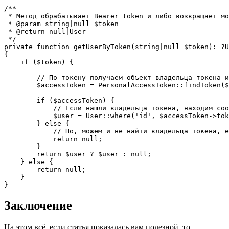
/**

 * Метод обрабатывает Bearer token и либо возвращает мо
 * @param string|null $token

 * @return null|User

 */

private function getUserByToken(string|null $token): ?U
{

    if ($token) {

        // По токену получаем объект владельца токена и
        $accessToken = PersonalAccessToken::findToken($
        if ($accessToken) {

            // Если нашли владельца токена, находим соо
            $user = User::where('id', $accessToken->tok
        } else {

            // Но, можем и не найти владельца токена, е
            return null;

        }

        return $user ? $user : null;

    } else {

        return null;

    }

}
Заключение
На этом всё, если статья показалась вам полезной, то