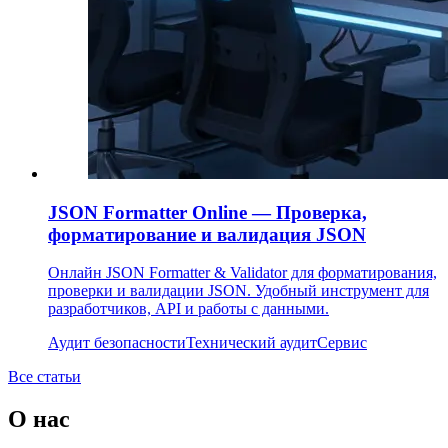
JSON Formatter Online — Проверка,
форматирование и валидация JSON
Онлайн JSON Formatter & Validator для форматирования,
проверки и валидации JSON. Удобный инструмент для
разработчиков, API и работы с данными.
Аудит безопасности
Технический аудит
Сервис
Все статьи
О нас