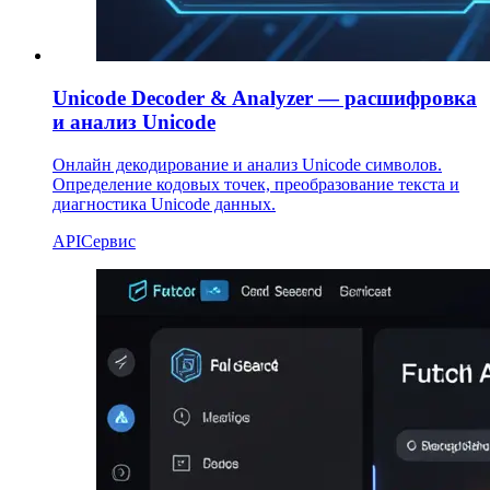
Unicode Decoder & Analyzer — расшифровка
и анализ Unicode
Онлайн декодирование и анализ Unicode символов.
Определение кодовых точек, преобразование текста и
диагностика Unicode данных.
API
Сервис