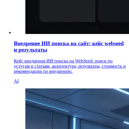
Внедрение ИИ поиска на сайт: кейс webseed
и результаты
Кейс внедрения ИИ поиска на WebSeed: поиск по
услугам и статьям, архитектура, результаты, стоимость и
рекомендации по внедрению.
AI