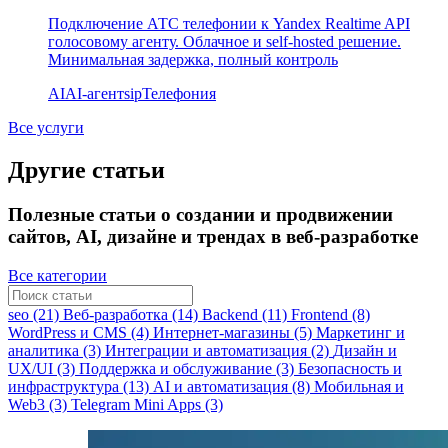
Подключение АТС телефонии к Yandex Realtime API
голосовому агенту. Облачное и self-hosted решение.
Минимальная задержка, полный контроль
AI
AI-агент
sip
Телефония
Все услуги
Другие статьи
Полезные статьи о создании и продвижении
сайтов, AI, дизайне и трендах в веб-разработке
Все категории
seo (21)
Веб-разработка (14)
Backend (11)
Frontend (8)
WordPress и CMS (4)
Интернет-магазины (5)
Маркетинг и
аналитика (3)
Интеграции и автоматизация (2)
Дизайн и
UX/UI (3)
Поддержка и обслуживание (3)
Безопасность и
инфраструктура (13)
AI и автоматизация (8)
Мобильная и
Web3 (3)
Telegram Mini Apps (3)