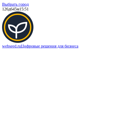
Выбрать город
126д
645м
15:51
webseed.ru
Цифровые решения для бизнеса