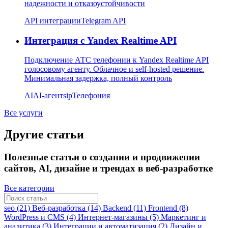
надежности и отказоустойчивости
API интеграции
Telegram API
Интеграция с Yandex Realtime API
Подключение АТС телефонии к Yandex Realtime API
голосовому агенту. Облачное и self-hosted решение.
Минимальная задержка, полный контроль
AI
AI-агент
sip
Телефония
Все услуги
Другие статьи
Полезные статьи о создании и продвижении
сайтов, AI, дизайне и трендах в веб-разработке
Все категории
seo (21)
Веб-разработка (14)
Backend (11)
Frontend (8)
WordPress и CMS (4)
Интернет-магазины (5)
Маркетинг и
аналитика (3)
Интеграции и автоматизация (2)
Дизайн и