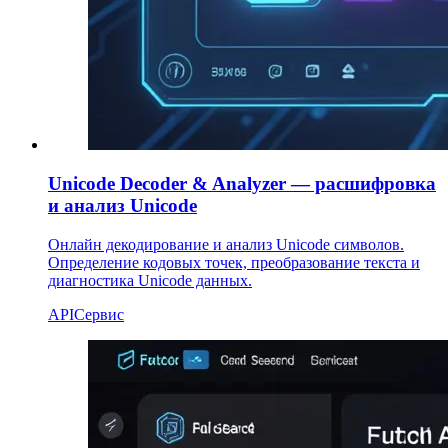
Unicode Decoder & Analyzer — расшифровка
и анализ Unicode
Онлайн декодирование и анализ Unicode символов.
Определение кодовых точек, преобразование текста и
диагностика Unicode данных.
API
Сервис