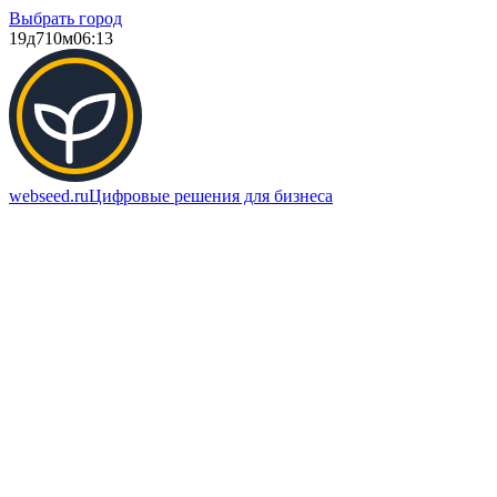
Выбрать город
19д
710м
06:13
webseed.ru
Цифровые решения для бизнеса