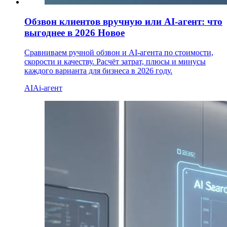
Обзвон клиентов вручную или AI-агент: что
выгоднее в 2026
Новое
Сравниваем ручной обзвон и AI-агента по стоимости,
скорости и качеству. Расчёт затрат, плюсы и минусы
каждого варианта для бизнеса в 2026 году.
AI
Ai-агент