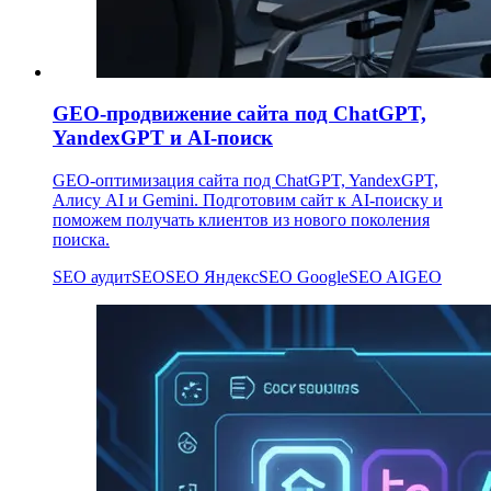
GEO-продвижение сайта под ChatGPT,
YandexGPT и AI-поиск
GEO-оптимизация сайта под ChatGPT, YandexGPT,
Алису AI и Gemini. Подготовим сайт к AI-поиску и
поможем получать клиентов из нового поколения
поиска.
SEO аудит
SEO
SEO Яндекс
SEO Google
SEO AI
GEO