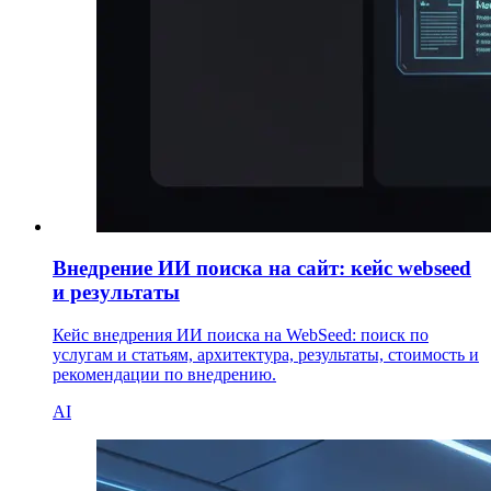
Внедрение ИИ поиска на сайт: кейс webseed
и результаты
Кейс внедрения ИИ поиска на WebSeed: поиск по
услугам и статьям, архитектура, результаты, стоимость и
рекомендации по внедрению.
AI