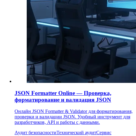
JSON Formatter Online — Проверка,
форматирование и валидация JSON
Онлайн JSON Formatter & Validator для форматирования,
проверки и валидации JSON. Удобный инструмент для
разработчиков, API и работы с данными.
Аудит безопасности
Технический аудит
Сервис