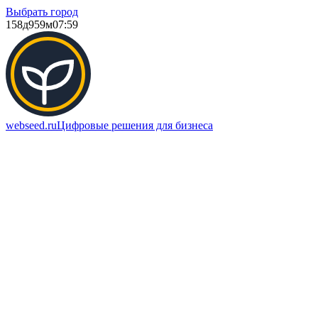
Выбрать город
158д
959м
07:59
webseed.ru
Цифровые решения для бизнеса