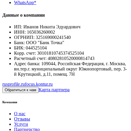
WhatsApp*
Данные о компании
ИП
:
Иванов Никита Эдуардович
ИНН
:
165036260002
ОГРНИП
:
325169000241540
Банк
:
ООО "Банк Точка"
БИК
:
044525104
Корр. счет
:
30101810745374525104
Расчетный счет
:
40802810520000814743
Адрес банка
:
109044, Российская Федерация, г. Москва,
вн.тер.г. муниципальный округ Южнопортовый, пер. 3-
й Крутицкий, д.11, помещ. 7Н
rusprofile.ru
focus.kontur.ru
Карта партнера
Обратиться к нам
Компания
О нас
Отзывы
Услуги
Партнерство