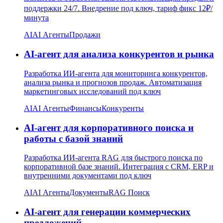
поддержки 24/7. Внедрение под ключ, тариф фикс 12₽/
минута
AI
AI Агенты
Продажи
AI-агент для анализа конкурентов и рынка
Разработка ИИ-агента для мониторинга конкурентов,
анализа рынка и прогнозов продаж. Автоматизация
маркетинговых исследований под ключ
AI
AI Агенты
Финансы
Конкуренты
AI-агент для корпоративного поиска и
работы с базой знаний
Разработка ИИ-агента RAG для быстрого поиска по
корпоративной базе знаний. Интеграция с CRM, ERP и
внутренними документами под ключ
AI
AI Агенты
Документы
RAG Поиск
AI-агент для генерации коммерческих
предложений